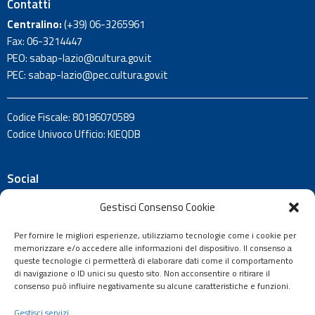
Contatti
Centralino:
(+39)
06-3265961
Fax: 06-3214447
PEO:
sabap-lazio@cultura.gov.it
PEC:
sabap-lazio@pec.cultura.gov.it
Codice Fiscale: 80186070589
Codice Univoco Ufficio: KIEQDB
Social
Rimani aggiornato sulle attività e le promozioni del territorio
Gestisci Consenso Cookie
di Frosinone e Latina:
Per fornire le migliori esperienze, utilizziamo tecnologie come i cookie per
memorizzare e/o accedere alle informazioni del dispositivo. Il consenso a
queste tecnologie ci permetterà di elaborare dati come il comportamento
di navigazione o ID unici su questo sito. Non acconsentire o ritirare il
consenso può influire negativamente su alcune caratteristiche e funzioni.
Gestisci servizi