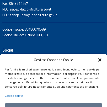
Fax: 06-3214447
PEO:
sabap-lazio@cultura.gov.it
PEC:
sabap-lazio@pec.cultura.gov.it
Codice Fiscale: 80186070589
Codice Univoco Ufficio: KIEQDB
Social
Rimani aggiornato sulle attività e le promozioni del territorio
Gestisci Consenso Cookie
di Frosinone e Latina:
Per fornire le migliori esperienze, utilizziamo tecnologie come i cookie per
memorizzare e/o accedere alle informazioni del dispositivo. Il consenso a
queste tecnologie ci permetterà di elaborare dati come il comportamento
di navigazione o ID unici su questo sito. Non acconsentire o ritirare il
consenso può influire negativamente su alcune caratteristiche e funzioni.
Gestisci servizi
© 2026
Ministero della Cultura.